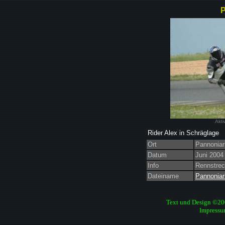
P
Akti
Rider Alex in Schräglage
Ort
Pannoniar
Datum
Juni 2004
Info
Rennstrec
Dateiname
Pannoniar
Text und Design ©2
Impressu