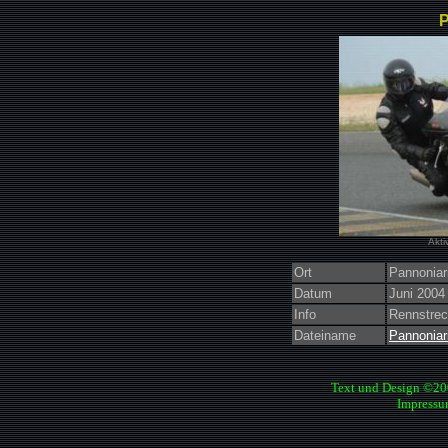
P
Akti
Ort
Pannoniar
Datum
Juni 2004
Info
Rennstrec
Dateiname
Pannoniar
Text und Design ©2
Impressu