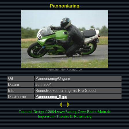
Pannoniaring
Aktivitäten der RacingCrew
Ort
Pannoniaring/Ungarn
Datum
Juni 2004
Info
Rennstreckentraining mit Pro Speed
Dateiname
Pannoniaring_8.jpg
Text und Design ©2004 www.Racing-Crew-Rhein-Main.de
Impressum: Thomas D. Rottenberg