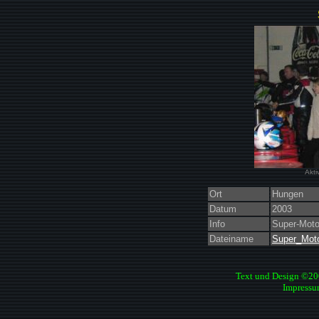
Akti
Ort
Hungen
Datum
2003
Info
Super-Moto
Dateiname
Super_Mot
Text und Design ©2
Impressu