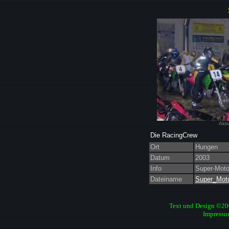
Akti
Die RacingCrew
Ort
Hungen
Datum
2003
Info
Super-Moto
Dateiname
Super_Moto
Text und Design ©2
Impressu