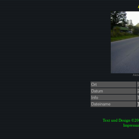
Akti
Ort
Datum
Info
Dateiname
Text und Design ©2
Impressu