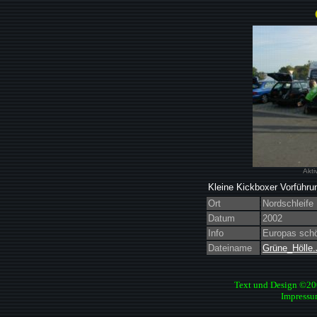
Akti
Kleine Kickboxer Vorführu
Ort
Nordschleife
Datum
2002
Info
Europas schö
Dateiname
Grüne_Hölle
Text und Design ©2
Impressu