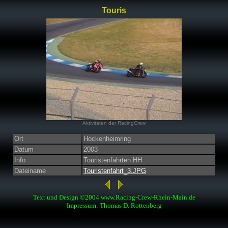
Touris
Aktivitäten der RacingCrew
Ort
Hockenheimring
Datum
2003
Info
Touristenfahrten HH
Dateiname
Touristenfahrt_3.JPG
Text und Design ©2004 www.Racing-Crew-Rhein-Main.de
Impressum: Thomas D. Rottenberg